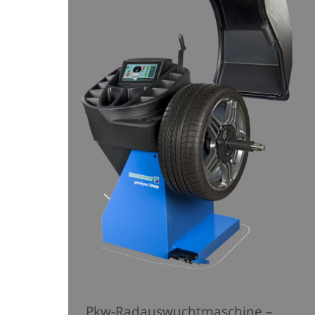
Pkw-Radauswuchtmaschine –