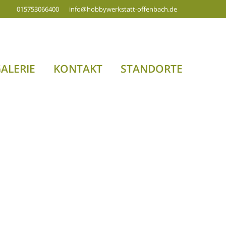
015753066400
info@hobbywerkstatt-offenbach.de
ALERIE
KONTAKT
STANDORTE
Search: