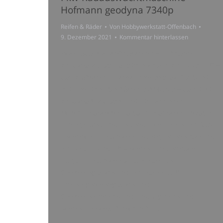
Hofmann geodyna 7340p
Reifen & Räder
Von
Hobbywerkstatt-Offenbach
9. Dezember 2021
Kommentar hinterlassen
Pkw-Radauswuchtmaschine – Hofmann
geodyna 7340p Hauptmerkmale: geoTOUCH™ –
das grafische Touchscreen-Display, 10″ breit,
mit Benutzeroberfläche DIAMOND – damit ist
geodyna® 7340p so intuitiv wie eine
Monitormaschine Halbautomatische Eingabe
von Abstand und Felgendurchmesser mit 2D-
Technik Automatische Felgenbreitenerfassung
mit Smart Sonar™ – schnell und einfach
Halbautomatische Vorauswahl der
Gewichteplatzierung mit easyALU™
Hinterspeichenplatzierung
Gewichteminimierung und Optimierung
Schnellumschaltfunktion für…