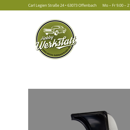
Carl Legien Straße 24 • 63073 Offenbach
Mo – Fr 9.00 – 2