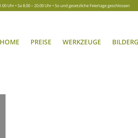
1.00 Uhr • Sa 8.00 – 20.00 Uhr • So und gesetzliche Feiertage geschlossen
HOME
PREISE
WERKZEUGE
BILDERG