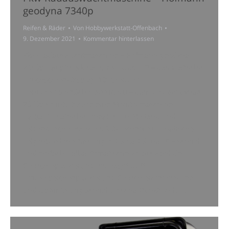
geodyna 7340p
Reifen & Räder
Von
Hobbywerkstatt-Offenbach
9. Dezember 2021
Kommentar hinterlassen
Pkw-Radauswuchtmaschine – Hofmann geodyna
7340p Hauptmerkmale: geoTOUCH™ – das grafische
Touchscreen-Display, 10″ breit, mit
Benutzeroberfläche DIAMOND – damit ist geodyna®
7340p so intuitiv wie eine Monitormaschine
Halbautomatische Eingabe von Abstand und
Felgendurchmesser mit 2D-Technik Automatische
Felgenbreitenerfassung mit Smart Sonar™ – schnell
und einfach Halbautomatische Vorauswahl der
Gewichteplatzierung mit easyALU™
Hinterspeichenplatzierung Gewichteminimierung
und Optimierung Schnellumschaltfunktion für…