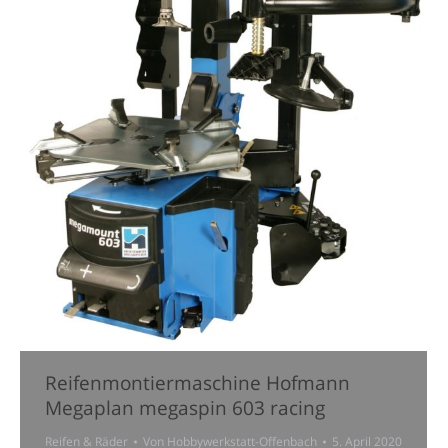
Reifenmontiermaschine Hofmann
Megaplan megaspin 603 racing
Reifen & Räder
Von
Hobbywerkstatt-Offenbach
5. April 2020