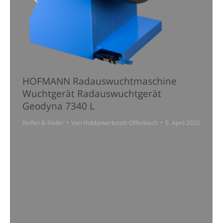
HOFMANN Radauswuchtmaschine
Wuchtgerät Radauswuchtgerät
Geodyna 7340 L
Reifen & Räder
Von
Hobbywerkstatt-Offenbach
5. April 2020
HOFMANN Radauswuchtmaschine Wuchtgerät
Radauswuchtgerät Geodyna 7340 L
BeschreibungTechnische DatenBeschreibung Pkw-
Radauswuchtmaschine mit grafischem Touscreen-
Dsiplay, 10″Breit,mit Benutzeroberfläche DIAMOND.
Halbautomatische Dateneingabe von Abstand und
Felgendurchmesser mit 2D-Technik und
automatische Felgenbreitenfassung mit Smart