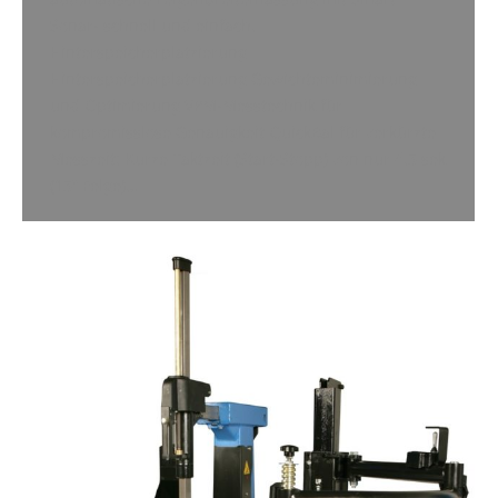
Sonar- schnell und einfach.
Hinterspeicherplatzierung
Hinterspeicherplatzierung Gewichteminimierung
und Optimierung VPM-Messtechnik für
kompromisslose Genauigkeit QuickBal für verkürzte
Messzeit: Kurze Taktzeit (Start-Stopp) von nur 4.5 sek
(15″ Felge)…