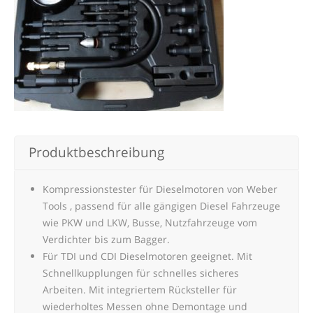
Produktbeschreibung
Kompressionstester für Dieselmotoren von Weber
Tools , passend für alle gängigen Diesel Fahrzeuge
wie PKW und LKW, Busse, Nutzfahrzeuge vom
Verdichter bis zum Bagger.
Für TDI und CDI Dieselmotoren geeignet. Mit
Schnellkupplungen für schnelles sicheres
Arbeiten. Mit integriertem Rücksteller für
wiederholtes Messen ohne Demontage und